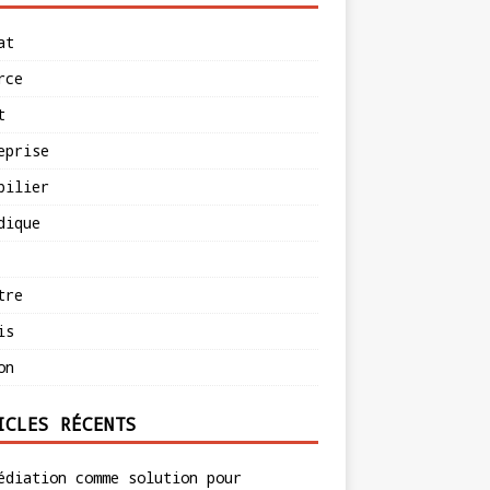
at
rce
t
eprise
bilier
dique
tre
is
on
ICLES RÉCENTS
édiation comme solution pour