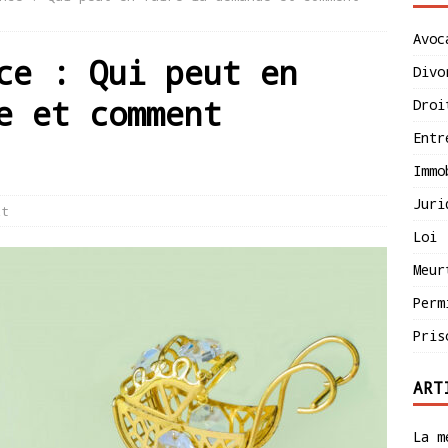
Avoc
ce : Qui peut en
Divo
e et comment
Droi
Entr
Immo
Juri
it
Loi
Meur
Perm
Pris
ART
La m