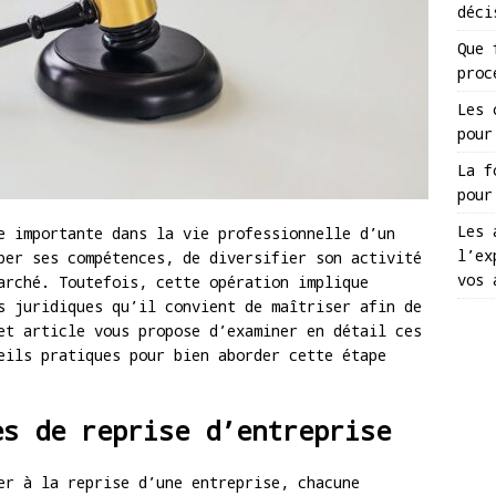
déci
Que 
proc
Les 
pour
La f
pour
Les 
e importante dans la vie professionnelle d’un
l’ex
per ses compétences, de diversifier son activité
vos 
arché. Toutefois, cette opération implique
s juridiques qu’il convient de maîtriser afin de
et article vous propose d’examiner en détail ces
eils pratiques pour bien aborder cette étape
es de reprise d’entreprise
er à la reprise d’une entreprise, chacune