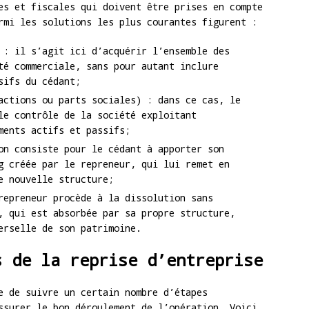
es et fiscales qui doivent être prises en compte
rmi les solutions les plus courantes figurent :
: il s’agit ici d’acquérir l’ensemble des
té commerciale, sans pour autant inclure
sifs du cédant;
ctions ou parts sociales) : dans ce cas, le
le contrôle de la société exploitant
ments actifs et passifs;
n consiste pour le cédant à apporter son
g créée par le repreneur, qui lui remet en
e nouvelle structure;
epreneur procède à la dissolution sans
, qui est absorbée par sa propre structure,
erselle de son patrimoine.
s de la reprise d’entreprise
e de suivre un certain nombre d’étapes
ssurer le bon déroulement de l’opération. Voici