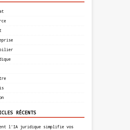
at
rce
t
eprise
bilier
dique
tre
is
on
ICLES RÉCENTS
ent l’IA juridique simplifie vos