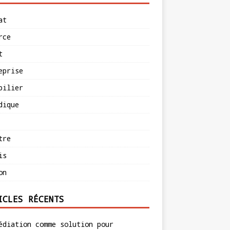
at
rce
t
eprise
bilier
dique
tre
is
on
ICLES RÉCENTS
édiation comme solution pour