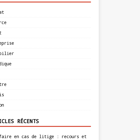
at
rce
t
eprise
bilier
dique
tre
is
on
ICLES RÉCENTS
faire en cas de litige : recours et