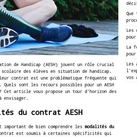
déci
Que 
proc
Les 
pour
La f
pour
Les 
ation de Handicap (AESH) jouent un rôle crucial
l’ex
 scolaire des élèves en situation de handicap.
vos 
leur contrat est une problématique fréquente qui
. Quels sont les recours possibles pour un AESH
? Cet article vous propose un tour d’horizon des
à envisager.
ités du contrat AESH
st important de bien comprendre les
modalités du
ontrat est soumis à certaines spécificités qui