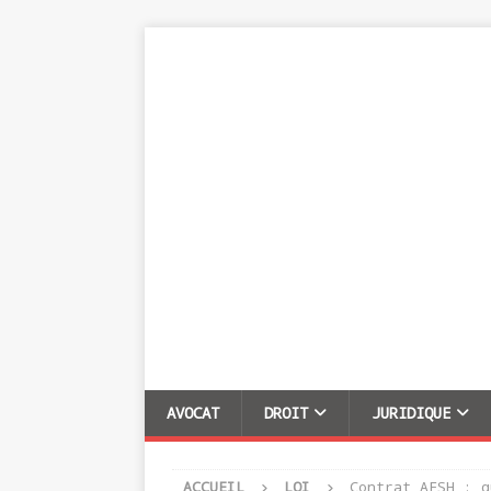
AVOCAT
DROIT
JURIDIQUE
ACCUEIL
LOI
Contrat AESH : q