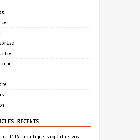
at
rce
t
eprise
bilier
dique
tre
is
on
ICLES RÉCENTS
ent l’IA juridique simplifie vos