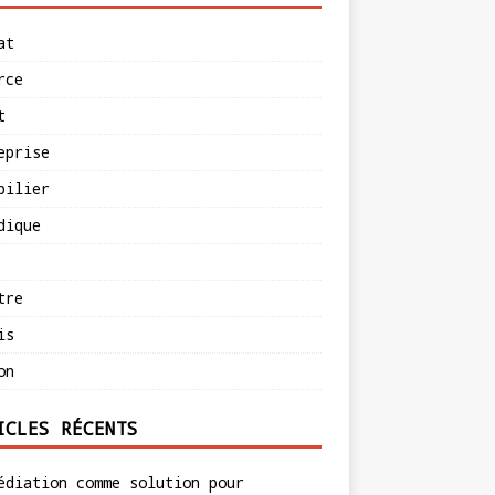
at
rce
t
eprise
bilier
dique
tre
is
on
ICLES RÉCENTS
édiation comme solution pour