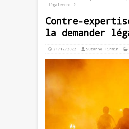
légalement ?
Contre-expertis
la demander lég
21/12/2022
Suzanne Firmin