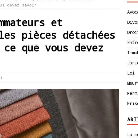
us devez savoir
Avoc
mmateurs et
Divo
les pièces détachées
Droi
Entr
 ce que vous devez
Immo
Juri
Loi
it
Meur
Perm
Pris
ART
La m