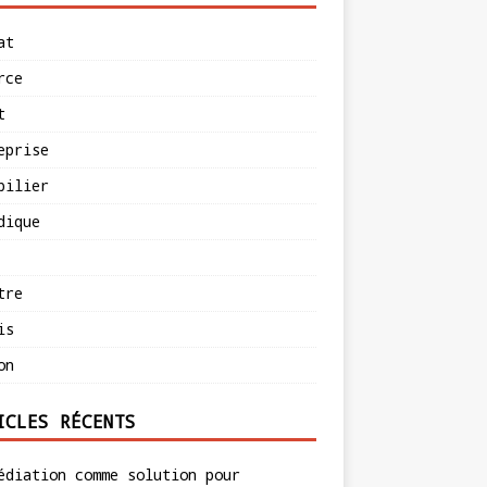
at
rce
t
eprise
bilier
dique
tre
is
on
ICLES RÉCENTS
édiation comme solution pour