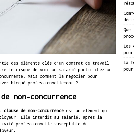
réso
Comm
déci
Que 
proc
Les 
pour
La f
rtie des éléments clés d’un contrat de travail
pour
tre le risque de voir un salarié partir chez un
oncurrente. Mais comment la négocier pour
uver bloqué professionnellement ?
 de non-concurrence
la
clause de non-concurrence
est un élément qui
ployeur. Elle interdit au salarié, après la
tivité professionnelle susceptible de
loyeur.