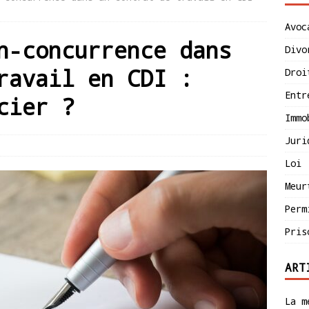
Avoc
n-concurrence dans
Divo
ravail en CDI :
Droi
Entr
cier ?
Immo
Juri
Loi
Meur
Perm
Pris
ART
La m