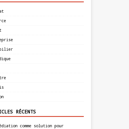
at
rce
t
eprise
bilier
dique
tre
is
on
ICLES RÉCENTS
édiation comme solution pour