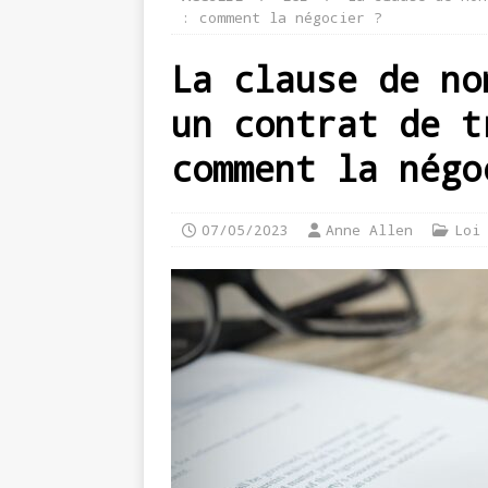
: comment la négocier ?
La clause de no
un contrat de t
comment la négo
07/05/2023
Anne Allen
Loi