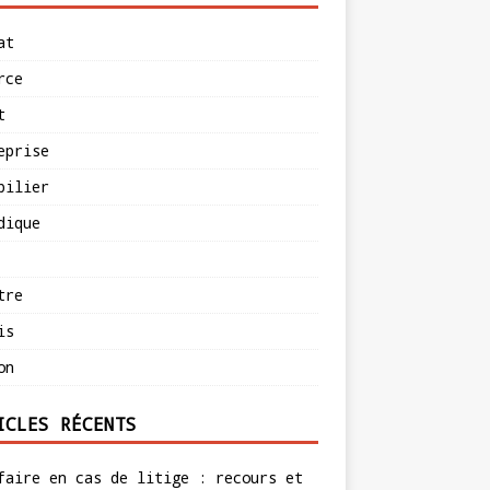
at
rce
t
eprise
bilier
dique
tre
is
on
ICLES RÉCENTS
faire en cas de litige : recours et