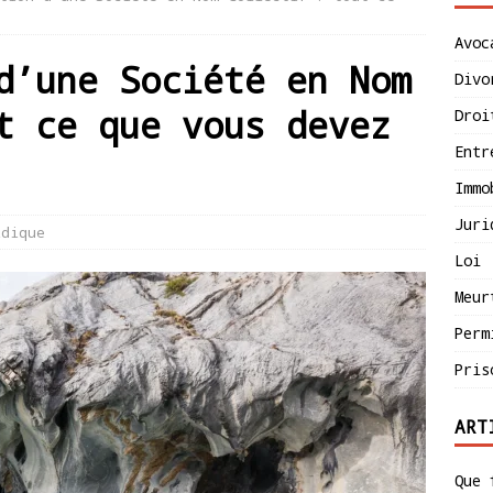
Avoc
d’une Société en Nom
Divo
t ce que vous devez
Droi
Entr
Immo
Juri
idique
Loi
Meur
Perm
Pris
ART
Que 