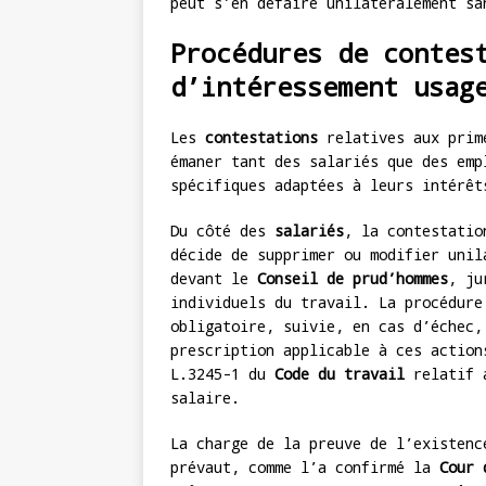
peut s’en défaire unilatéralement sa
Procédures de contes
d’intéressement usag
Les
contestations
relatives aux prime
émaner tant des salariés que des emp
spécifiques adaptées à leurs intérêt
Du côté des
salariés
, la contestatio
décide de supprimer ou modifier unil
devant le
Conseil de prud’hommes
, ju
individuels du travail. La procédure
obligatoire, suivie, en cas d’échec,
prescription applicable à ces action
L.3245-1 du
Code du travail
relatif a
salaire.
La charge de la preuve de l’existenc
prévaut, comme l’a confirmé la
Cour 