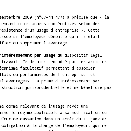
eptembre 2009 (n°07-44.477) a précisé que « la
pendant trois années consécutives selon des
’existence d’un usage d’entreprise ». Cette
ersée si l’employeur démontre qu’il s’était
ifier ou supprimer l’avantage.
’intéressement par usage
du dispositif légal
 travail
. Ce dernier, encadré par les articles
écanisme facultatif permettant d’associer
ltats ou performances de l’entreprise, et
al avantageux. La prime d’intéressement par
nstruction jurisprudentielle et ne bénéficie pas
e comme relevant de l’usage revêt une
mine le régime applicable à sa modification ou
a
Cour de cassation
dans un arrêt du 11 janvier
 obligation à la charge de l’employeur, qui ne