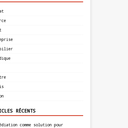
at
rce
t
eprise
bilier
dique
tre
is
on
ICLES RÉCENTS
édiation comme solution pour