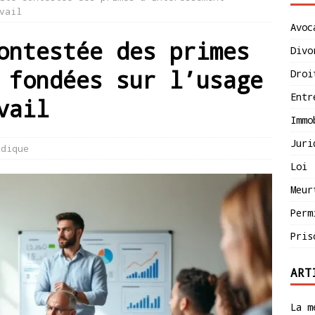
vail
Avoc
ontestée des primes
Divo
 fondées sur l’usage
Droi
Entr
vail
Immo
Juri
idique
Loi
Meur
Perm
Pris
ART
La m