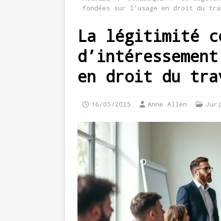
fondées sur l’usage en droit du tra
La légitimité c
d’intéressement
en droit du tra
16/05/2025
Anne Allen
Jur