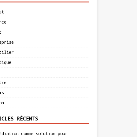
at
rce
t
eprise
bilier
dique
tre
is
on
ICLES RÉCENTS
édiation comme solution pour