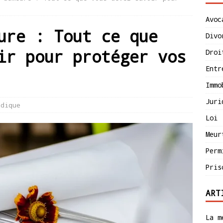
Avoc
ure : Tout ce que
Divo
ir pour protéger vos
Droi
Entr
Immo
Juri
idique
Loi
Meur
Perm
Pris
ART
La m