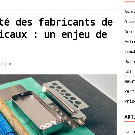
Avoc
té des fabricants de
Divo
icaux : un enjeu de
Droi
Entr
Immo
Juri
idique
Loi
Meur
Perm
Pris
ART
La m