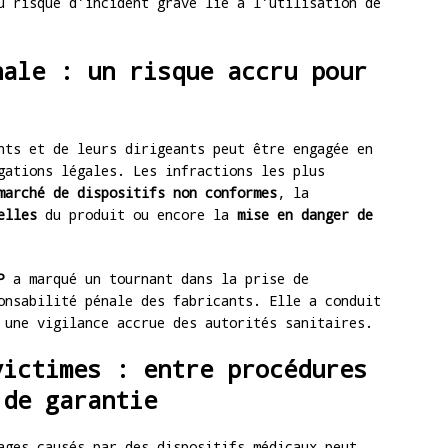
u risque d’incident grave lié à l’utilisation de
nale : un risque accru pour
nts et de leurs dirigeants peut être engagée en
gations légales. Les infractions les plus
marché de dispositifs non conformes
, la
elles
du produit ou encore la
mise en danger de
P
a marqué un tournant dans la prise de
onsabilité pénale des fabricants. Elle a conduit
 une vigilance accrue des autorités sanitaires.
victimes : entre procédures
 de garantie
ages causés par des dispositifs médicaux peut