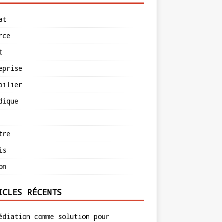
at
rce
t
eprise
bilier
dique
tre
is
on
ICLES RÉCENTS
édiation comme solution pour