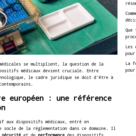
réso
Comm
déci
Que 
proc
Les 
pour
La f
médicales se multiplient, la question de la
pour
positifs médicaux devient cruciale. Entre
hnologique, le cadre juridique se doit d’être à
contemporains.
re européen : une référence
on
f aux dispositifs médicaux, entré en
e socle de la réglementation dans ce domaine. Il
e
sécurité
et de
performance
des dispositifs