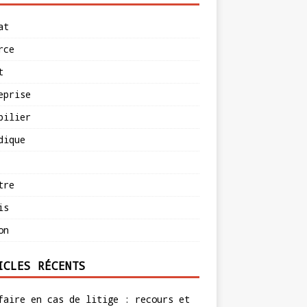
at
rce
t
eprise
bilier
dique
tre
is
on
ICLES RÉCENTS
faire en cas de litige : recours et