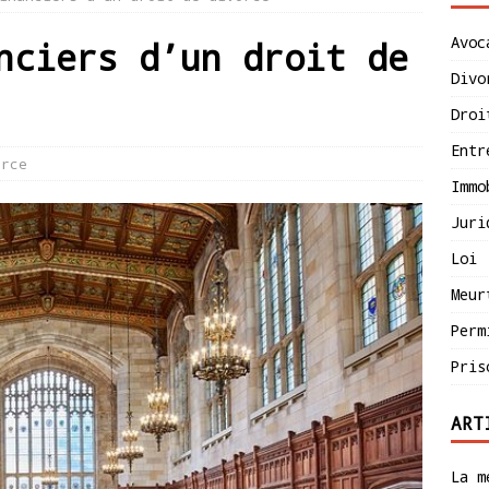
Avoc
nciers d’un droit de
Divo
Droi
Entr
orce
Immo
Juri
Loi
Meur
Perm
Pris
ART
La m