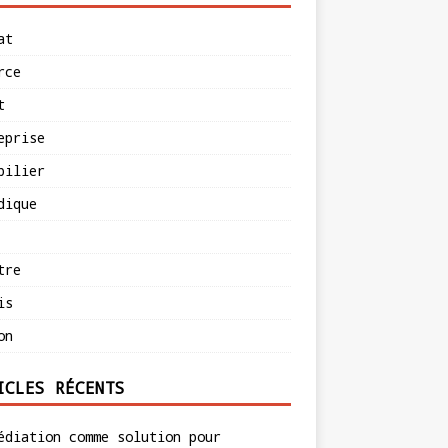
at
rce
t
eprise
bilier
dique
tre
is
on
ICLES RÉCENTS
édiation comme solution pour