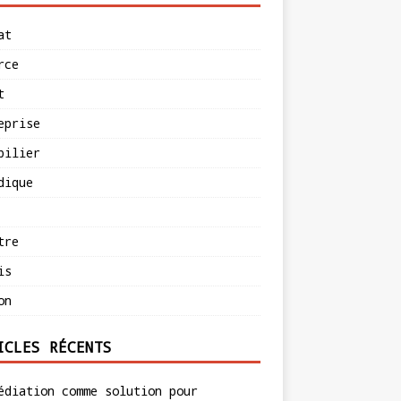
at
rce
t
eprise
bilier
dique
tre
is
on
ICLES RÉCENTS
édiation comme solution pour