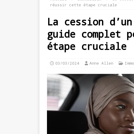
réussir cette étape cruciale
La cession d’un
guide complet p
étape cruciale
03/03/2024
Anne Allen
Imm