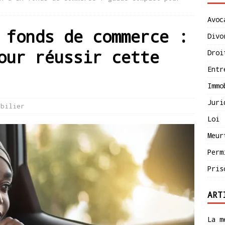
Avoc
 fonds de commerce :
Divo
our réussir cette
Droi
Entr
Immo
Juri
obilier
Loi
Meur
Perm
Pris
ART
La m