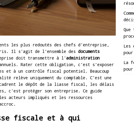
réso
Comm
déci
Que 
proc
nts les plus redoutés des chefs d’entreprise,
Les 
pris. Il s’agit de l’ensemble des
documents
pour
prise doit transmettre à l’
administration
La f
annuels. Rater cette obligation, c’est s’exposer
pour
es et à un contrôle fiscal potentiel. Beaucoup
alité relève uniquement du comptable. C’est une
cadrent le dépôt de la liasse fiscal, les délais
es, c’est protéger son entreprise. Ce guide
les acteurs impliqués et les ressources
accroc.
sse fiscale et à qui