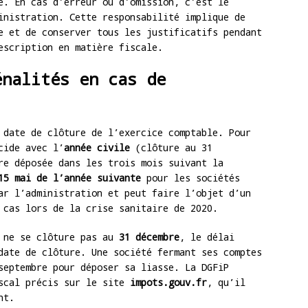
e. En cas d’erreur ou d’omission, c’est le
inistration. Cette responsabilité implique de
e et de conserver tous les justificatifs pendant
escription en matière fiscale.
énalités en cas de
 date de clôture de l’exercice comptable. Pour
cide avec l’
année civile
(clôture au 31
re déposée dans les trois mois suivant la
15 mai de l’année suivante
pour les sociétés
ar l’administration et peut faire l’objet d’un
 cas lors de la crise sanitaire de 2020.
e ne se clôture pas au
31 décembre
, le délai
date de clôture. Une société fermant ses comptes
septembre pour déposer sa liasse. La DGFiP
iscal précis sur le site
impots.gouv.fr
, qu’il
nt.