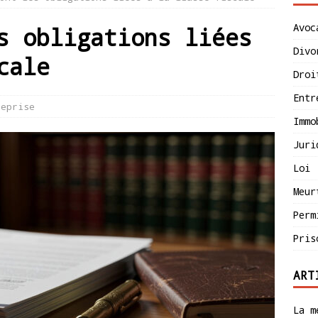
Avoc
s obligations liées
Divo
cale
Droi
Entr
reprise
Immo
Juri
Loi
Meur
Perm
Pris
ART
La m