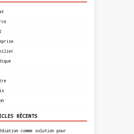
at
rce
t
eprise
bilier
dique
tre
is
on
ICLES RÉCENTS
édiation comme solution pour