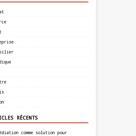
at
rce
t
eprise
bilier
dique
tre
is
on
ICLES RÉCENTS
édiation comme solution pour