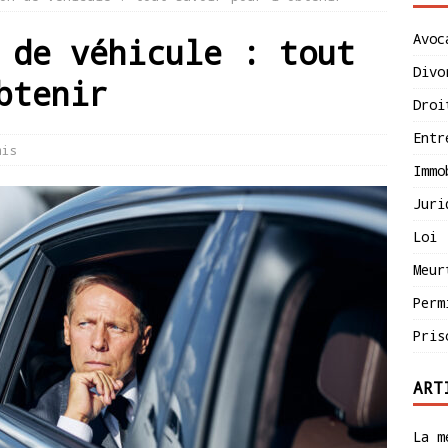
Avoc
 de véhicule : tout
Divo
btenir
Droi
Entr
mis
Immo
Juri
Loi
Meur
Perm
Pris
ART
La m