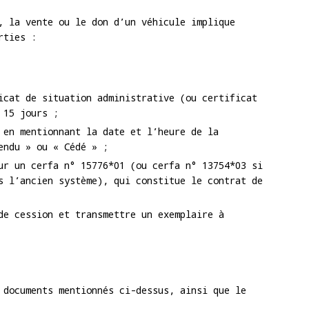
, la vente ou le don d’un véhicule implique
rties :
icat de situation administrative (ou certificat
 15 jours ;
 en mentionnant la date et l’heure de la
endu » ou « Cédé » ;
ur un cerfa n° 15776*01 (ou cerfa n° 13754*03 si
s l’ancien système), qui constitue le contrat de
de cession et transmettre un exemplaire à
 documents mentionnés ci-dessus, ainsi que le