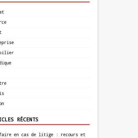
at
rce
t
eprise
bilier
dique
tre
is
on
ICLES RÉCENTS
faire en cas de litige : recours et