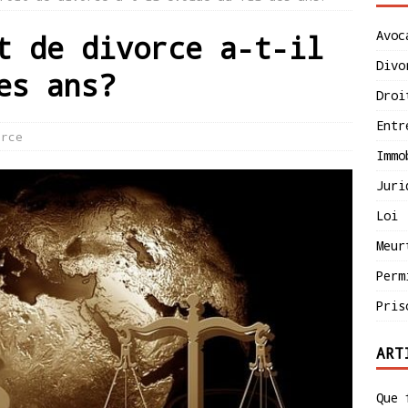
Avoc
t de divorce a-t-il
Divo
es ans?
Droi
Entr
orce
Immo
Juri
Loi
Meur
Perm
Pris
ART
Que 