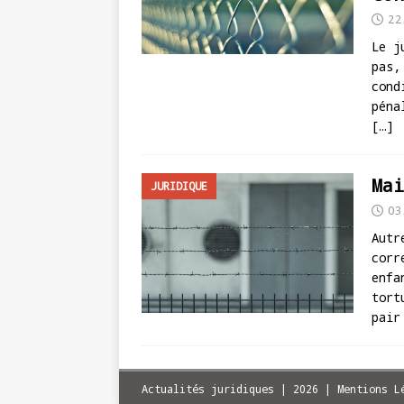
22
Le j
pas,
cond
péna
[…]
Mai
JURIDIQUE
03
Autr
corr
enfa
tort
pair
Actualités juridiques | 2026 | Mentions L