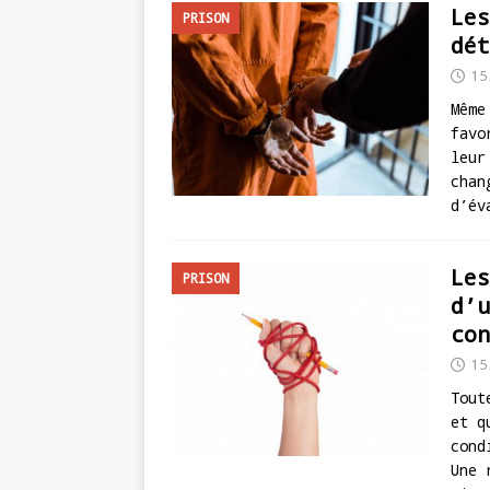
Les
PRISON
dét
15
Même
favo
leur
chan
d’év
Les
PRISON
d’u
con
15
Tout
et q
cond
Une 