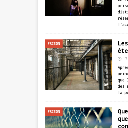
pris
dist
rése
l’ac
Les
PRISON
ête
17
Aprè
pein
que 
des 
la p
Que
PRISON
que
con