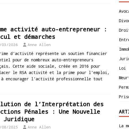
Avoc
Divo
me activité auto-entrepreneur :
Droi
cul et démarches
Entr
/03/2026
Anne Allen
Immo
rime d’activité représente un soutien financier
Juri
ntiel pour de nombreux auto-entrepreneurs
çais. Cette aide sociale, créée en 2016 pour
Loi
lacer le RSA activité et la prime pour l’emploi,
Meur
 à encourager l’activité professionnelle tout
Perm
Pris
lution de l’Interprétation des
ctions Pénales : Une Nouvelle
ART
 Juridique
La m
/08/2025
Anne Allen