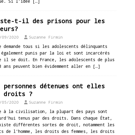
ue. Si l’idée
[…]
ste-t-il des prisons pour les
eurs?
/09/2020
Suzanne Firmin
e demande tous si les adolescents délinquants
 également punis par la loi et sont incarcérés
e il se doit. En France, les adolescents de plus
3 ans peuvent bien évidemment aller en
[…]
 personnes détenues ont elles
 droits ?
/05/2020
Suzanne Firmin
e à la civilisation, la plupart des pays sont
urd’hui tenus par des droits. Dans chaque État,
xiste différentes sortes de droit, notamment les
ts de l’homme, les droits des femmes, les droits