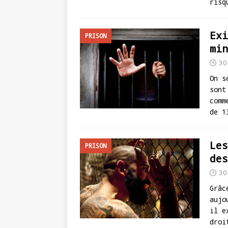
risq
Exi
PRISON
min
30
On s
sont
comm
de 1
Les
PRISON
des
30
Grâc
aujo
il e
droi