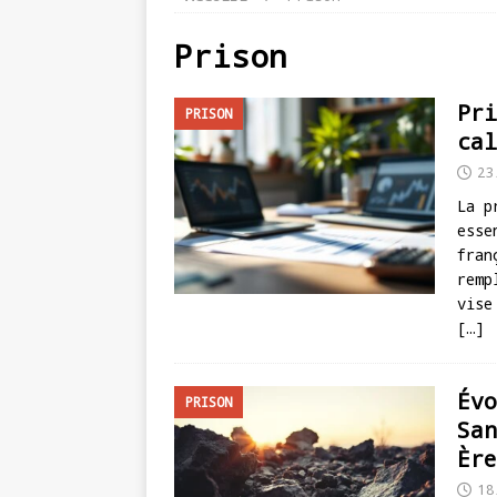
Prison
Pri
PRISON
cal
23
La p
esse
fran
remp
vise
[…]
Évo
PRISON
San
Ère
18