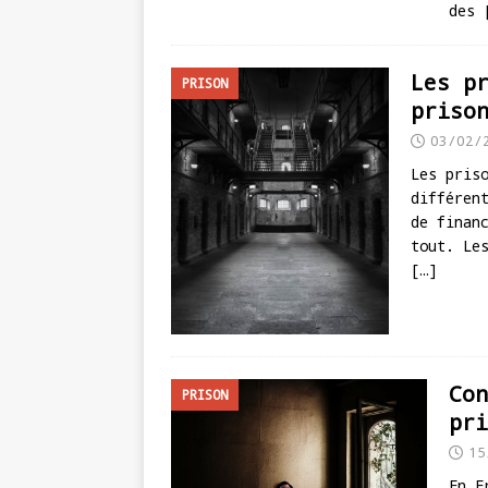
des
Les p
PRISON
priso
03/02/
Les pris
différen
de finan
tout. Le
[…]
Con
PRISON
pri
15
En F