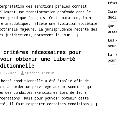
réso
terprétation des sanctions pénales connaît
Comm
ellement une transformation profonde dans le
déci
ème juridique français. Cette mutation, loin
re anecdotique, reflète une évolution sociétale
Que 
octrinale majeure. La jurisprudence récente des
proc
es juridictions, notamment la Cour
[…]
Les 
pour
 critères nécessaires pour
La f
voir obtenir une liberté
pour
ditionnelle
/01/2022
Suzanne Firmin
iberté conditionnelle a été établie afin de
oir accorder un privilège aux prisonniers qui
eu des conduites exemplaires lors de leurs
rcérations. Mais pour pouvoir obtenir cette
rté, il faut respecter certaines conditions
[…]