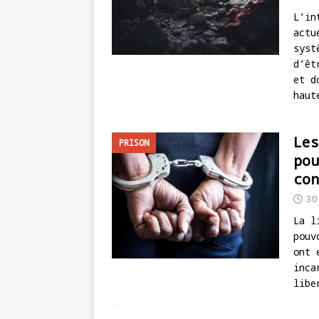
L’in
actu
syst
d’êt
et d
haut
Les
PRISON
pou
con
30
La l
pouv
ont 
inca
libe