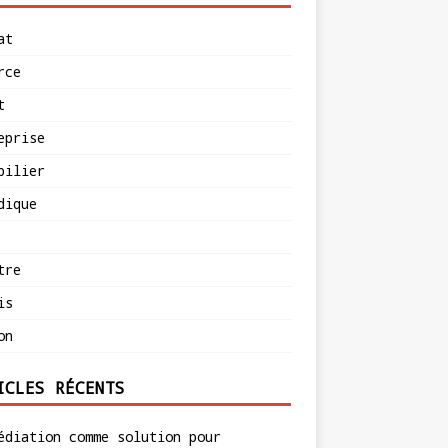
at
rce
t
eprise
bilier
dique
tre
is
on
ICLES RÉCENTS
édiation comme solution pour