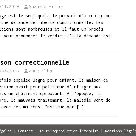
/11/2019
Suzanne Firmin
uge est le seul qui a le pouvoir d’accepter ou
 une demande de liberté conditionnelle. Les
itions sont nombreuses et il faut un procès
l pour prononcer le verdict. Si la demande est
son correctionnelle
/03/2018
Anne Allen
efois appelée Bagne pour enfant, la maison de
ection avait pour politique d’infliger aux
nts un châtiment éprouvant. À l’époque, la
ure, le mauvais traitement, la maladie vont de
 avec ces maisons. Institué par
[…]
égales | Contact | Toute reproduction interdite
|
Mentions légal