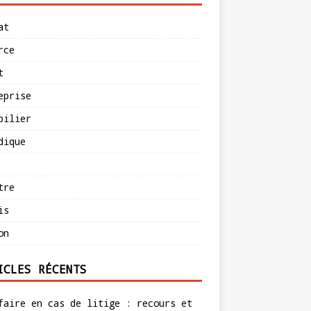
at
rce
t
eprise
bilier
dique
tre
is
on
ICLES RÉCENTS
faire en cas de litige : recours et