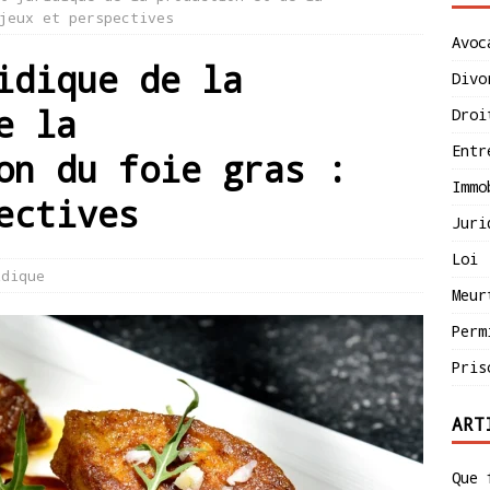
jeux et perspectives
Avoc
idique de la
Divo
e la
Droi
Entr
on du foie gras :
Immo
ectives
Juri
Loi
idique
Meur
Perm
Pris
ART
Que 