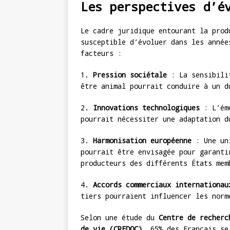
Les perspectives d’é
Le cadre juridique entourant la prod
susceptible d’évoluer dans les année
facteurs :
1.
Pression sociétale
: La sensibilit
être animal pourrait conduire à un d
2.
Innovations technologiques
: L’éme
pourrait nécessiter une adaptation d
3.
Harmonisation européenne
: Une uni
pourrait être envisagée pour garanti
producteurs des différents États mem
4.
Accords commerciaux internationau
tiers pourraient influencer les norm
Selon une étude du
Centre de recherc
de vie (CREDOC)
, 65% des Français se