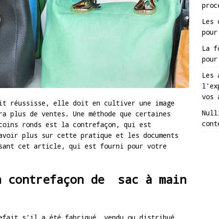
proc
Les 
pour
La f
pour
Les 
l’ex
vos 
it réussisse, elle doit en cultiver une image
Null
ra plus de ventes. Une méthode que certaines
cont
coins ronds est la contrefaçon, qui est
avoir plus sur cette pratique et les documents
sant cet article, qui est fourni pour votre
a contrefaçon de sac à main
efait s’il a été fabriqué, vendu ou distribué