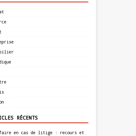
at
rce
t
eprise
bilier
dique
tre
is
on
ICLES RÉCENTS
faire en cas de litige : recours et