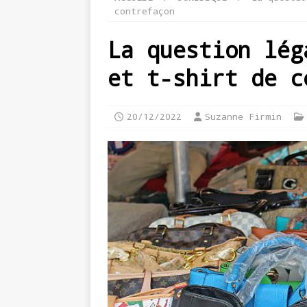
contrefaçon
La question lég
et t-shirt de c
20/12/2022
Suzanne Firmin