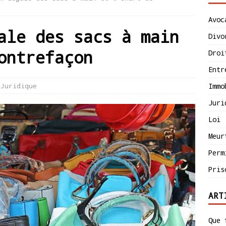
Avoc
ale des sacs à main
Divo
ontrefaçon
Droi
Entr
Juridique
Immo
Juri
Loi
Meur
Perm
Pris
ART
Que 