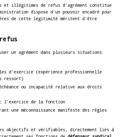
s et illégitimes de refus d’agrément constitue
ministration dispose d’un pouvoir encadré pour
ères de cette légitimité méritent d’être
refus
user un agrément dans plusieurs situations
les d’exercice (expérience professionnelle
s ressort)
échéance ou incapacité relative aux droits
c l’exercice de la fonction
rant une méconnaissance manifeste des règles
es objectifs et vérifiables, directement liés à
orrectement ses fonctions de
défenseur syndical
.