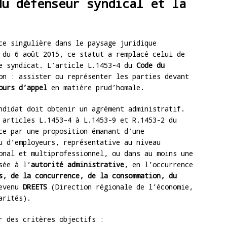
du défenseur syndical et la
e singulière dans le paysage juridique
du 6 août 2015, ce statut a remplacé celui de
de syndicat. L’article L.1453-4 du
Code du
on : assister ou représenter les parties devant
ours d’appel
en matière prud’homale.
ndidat doit obtenir un agrément administratif.
 articles L.1453-4 à L.1453-9 et R.1453-2 du
ce par une proposition émanant d’une
 d’employeurs, représentative au niveau
onal et multiprofessionnel, ou dans au moins une
sée à l’
autorité administrative
, en l’occurrence
s, de la concurrence, de la consommation, du
devenu
DREETS
(Direction régionale de l’économie,
arités).
r des critères objectifs :