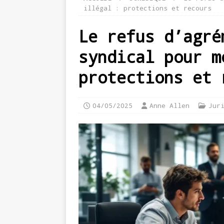
illégal : protections et recours
Le refus d’agré
syndical pour m
protections et 
04/05/2025
Anne Allen
Jur