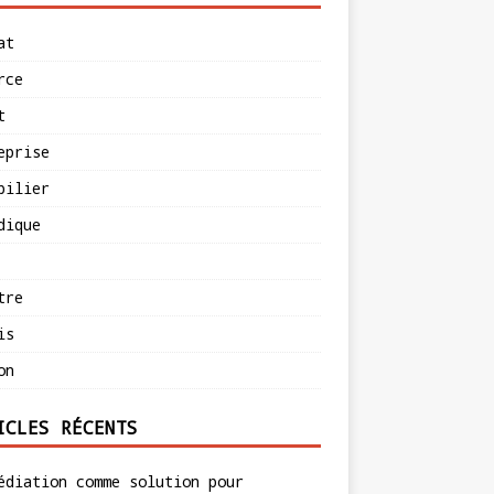
at
rce
t
eprise
bilier
dique
tre
is
on
ICLES RÉCENTS
édiation comme solution pour