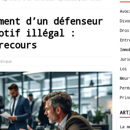
Avoc
ment d’un défenseur
Divo
otif illégal :
Droi
Entr
recours
Immo
Juri
idique
Loi
Meur
Perm
Pris
ART
La m