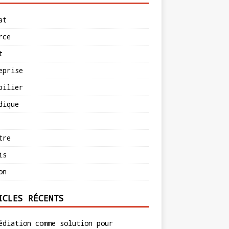
at
rce
t
eprise
bilier
dique
tre
is
on
ICLES RÉCENTS
édiation comme solution pour