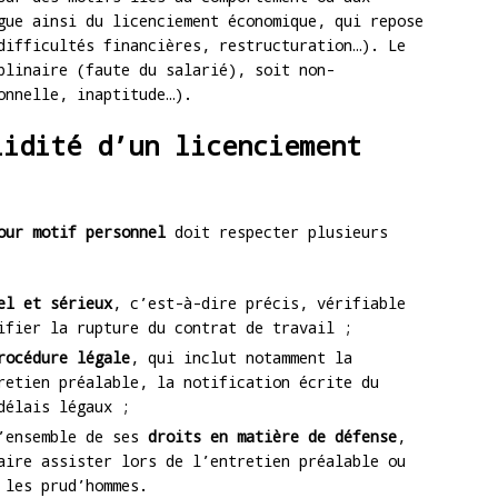
gue ainsi du licenciement économique, qui repose
difficultés financières, restructuration…). Le
plinaire (faute du salarié), soit non-
onnelle, inaptitude…).
lidité d’un licenciement
our motif personnel
doit respecter plusieurs
el et sérieux
, c’est-à-dire précis, vérifiable
ifier la rupture du contrat de travail ;
rocédure légale
, qui inclut notamment la
retien préalable, la notification écrite du
délais légaux ;
l’ensemble de ses
droits en matière de défense
,
aire assister lors de l’entretien préalable ou
 les prud’hommes.