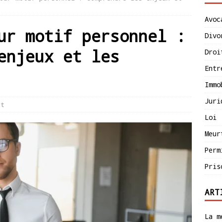
Avoc
ur motif personnel :
Divo
enjeux et les
Droi
Entr
Immo
Juri
it
Loi
Meur
Perm
Pris
ART
La m