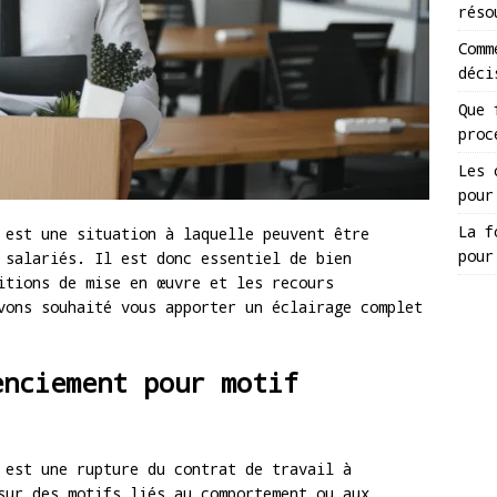
réso
Comm
déci
Que 
proc
Les 
pour
La f
 est une situation à laquelle peuvent être
pour
 salariés. Il est donc essentiel de bien
itions de mise en œuvre et les recours
vons souhaité vous apporter un éclairage complet
enciement pour motif
est une rupture du contrat de travail à
sur des motifs liés au comportement ou aux