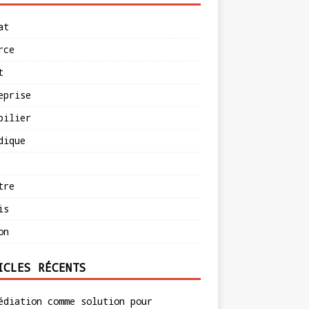
at
rce
t
eprise
bilier
dique
tre
is
on
ICLES RÉCENTS
édiation comme solution pour