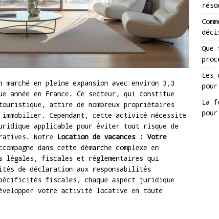
réso
Comm
déci
Que 
proc
Les 
 marché en pleine expansion avec environ 3,3
pour
ue année en France. Ce secteur, qui constitue
La f
touristique, attire de nombreux propriétaires
pour
 immobilier. Cependant, cette activité nécessite
uridique applicable pour éviter tout risque de
tratives. Notre
Location de vacances : Votre
compagne dans cette démarche complexe en
s légales, fiscales et réglementaires qui
ités de déclaration aux responsabilités
pécificités fiscales, chaque aspect juridique
évelopper votre activité locative en toute