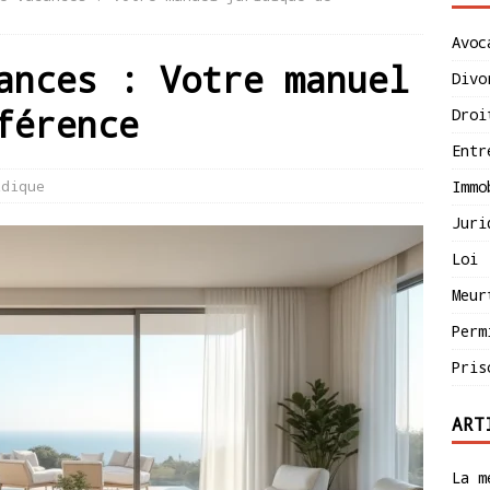
Avoc
ances : Votre manuel
Divo
férence
Droi
Entr
idique
Immo
Juri
Loi
Meur
Perm
Pris
ART
La m