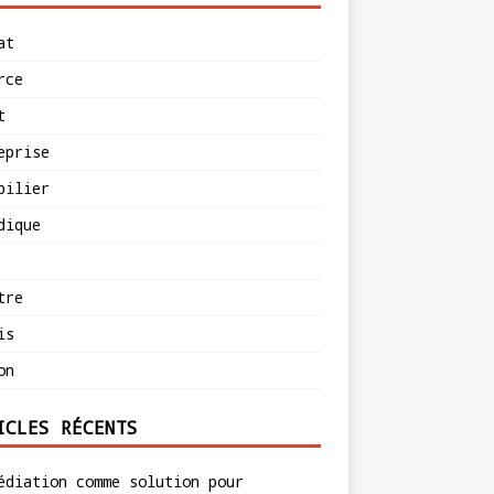
at
rce
t
eprise
bilier
dique
tre
is
on
ICLES RÉCENTS
édiation comme solution pour