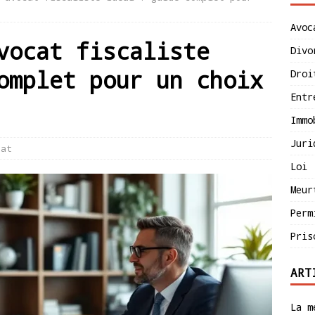
Avoc
vocat fiscaliste
Divo
omplet pour un choix
Droi
Entr
Immo
Juri
cat
Loi
Meur
Perm
Pris
ART
La m