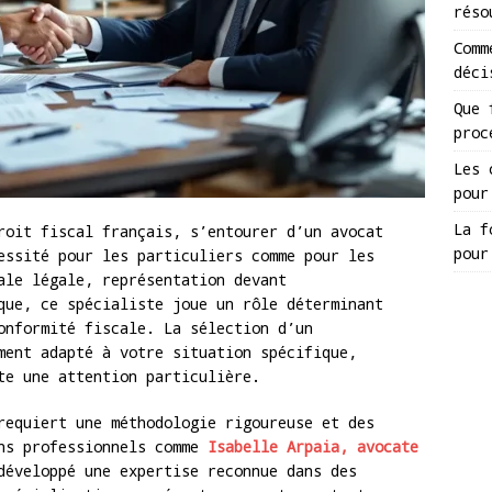
réso
Comm
déci
Que 
proc
Les 
pour
La f
roit fiscal français, s’entourer d’un avocat
pour
essité pour les particuliers comme pour les
ale légale, représentation devant
que, ce spécialiste joue un rôle déterminant
onformité fiscale. La sélection d’un
ment adapté à votre situation spécifique,
te une attention particulière.
requiert une méthodologie rigoureuse et des
ins professionnels comme
Isabelle Arpaia, avocate
développé une expertise reconnue dans des