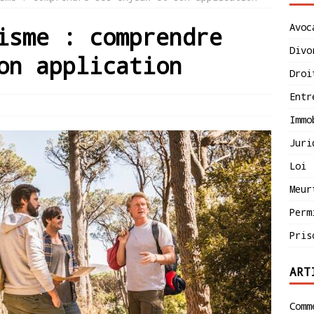
Avoc
isme : comprendre
Divo
on application
Droi
Entr
Immo
Juri
Loi
Meur
Perm
Pris
ART
Comm