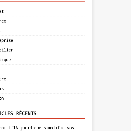
at
rce
t
eprise
bilier
dique
tre
is
on
ICLES RÉCENTS
ent l’IA juridique simplifie vos