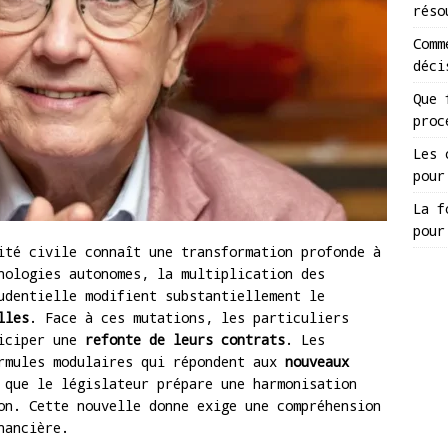
réso
Comm
déci
Que 
proc
Les 
pour
La f
pour
ité civile connaît une transformation profonde à
nologies autonomes, la multiplication des
udentielle modifient substantiellement le
lles
. Face à ces mutations, les particuliers
ticiper une
refonte de leurs contrats
. Les
ormules modulaires qui répondent aux
nouveaux
 que le législateur prépare une harmonisation
on. Cette nouvelle donne exige une compréhension
nancière.