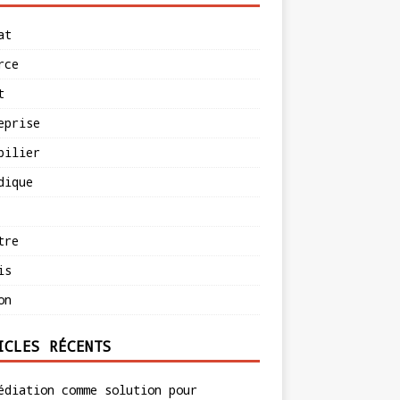
at
rce
t
eprise
bilier
dique
tre
is
on
ICLES RÉCENTS
édiation comme solution pour