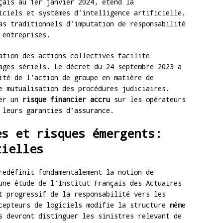
çais au 1er janvier 2024, étend la
ciels et systèmes d’intelligence artificielle.
as traditionnels d’imputation de responsabilité
 entreprises.
ation des actions collectives facilite
ages sériels. Le décret du 24 septembre 2023 a
ité de l’action de groupe en matière de
e mutualisation des procédures judiciaires.
ser un
risque financier accru
sur les opérateurs
 leurs garanties d’assurance.
es et risques émergents:
tielles
redéfinit fondamentalement la notion de
une étude de l’Institut Français des Actuaires
t progressif de la responsabilité vers les
cepteurs de logiciels modifie la structure même
s devront distinguer les sinistres relevant de