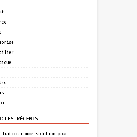
at
rce
t
eprise
bilier
dique
tre
is
on
ICLES RÉCENTS
édiation comme solution pour