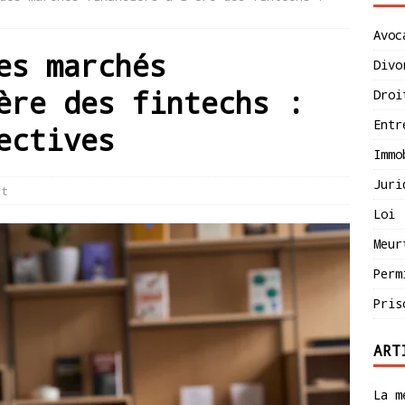
Avoc
es marchés
Divo
ère des fintechs :
Droi
Entr
ectives
Immo
Juri
it
Loi
Meur
Perm
Pris
ART
La m