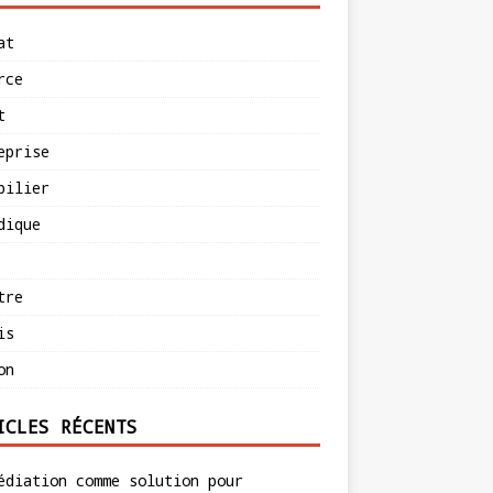
at
rce
t
eprise
bilier
dique
tre
is
on
ICLES RÉCENTS
édiation comme solution pour