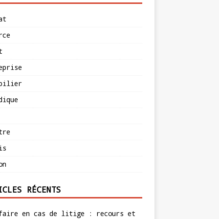
at
rce
t
eprise
bilier
dique
tre
is
on
ICLES RÉCENTS
faire en cas de litige : recours et