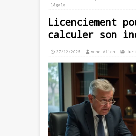
légale
Licenciement po
calculer son in
27/12/2025
Anne Allen
Jur