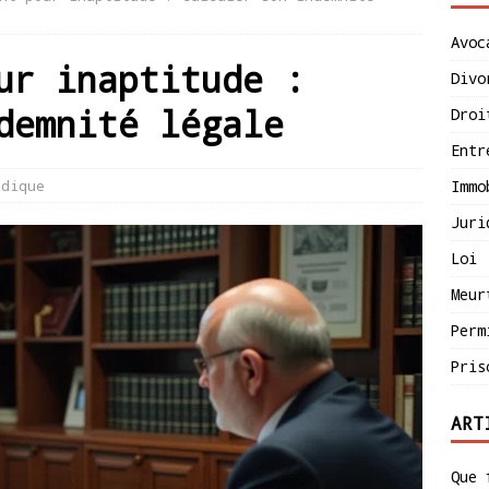
Avoc
ur inaptitude :
Divo
demnité légale
Droi
Entr
idique
Immo
Juri
Loi
Meur
Perm
Pris
ART
Que 