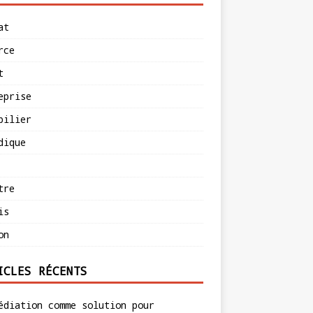
at
rce
t
eprise
bilier
dique
tre
is
on
ICLES RÉCENTS
édiation comme solution pour