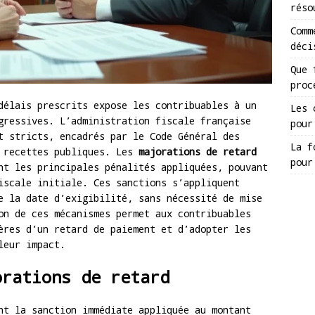
réso
Comm
déci
Que 
proc
délais prescrits expose les contribuables à un
Les 
gressives. L’administration fiscale française
pour
t stricts, encadrés par le Code Général des
La f
s recettes publiques. Les
majorations de retard
pour
t les principales pénalités appliquées, pouvant
iscale initiale. Ces sanctions s’appliquent
e la date d’exigibilité, sans nécessité de mise
on de ces mécanismes permet aux contribuables
ères d’un retard de paiement et d’adopter les
leur impact.
orations de retard
t la sanction immédiate appliquée au montant