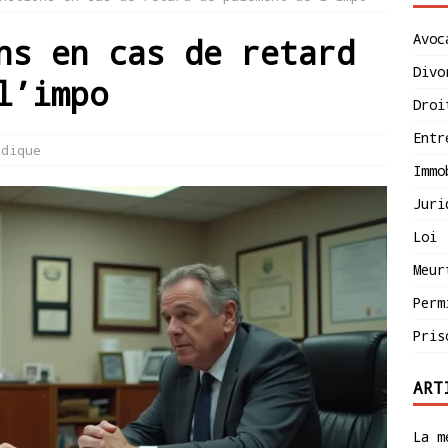
Avoc
ns en cas de retard
Divo
l’impo
Droi
Entr
idique
Immo
Juri
Loi
Meur
Perm
Pris
ART
La m