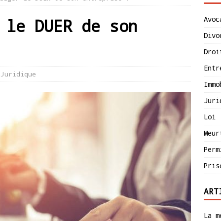
Avoc
 le DUER de son
Divo
Droi
Entr
Juridique
Immo
Juri
Loi
Meur
Perm
Pris
ART
La m