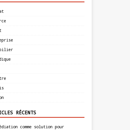
at
rce
t
eprise
bilier
dique
tre
is
on
ICLES RÉCENTS
édiation comme solution pour