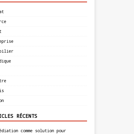
at
rce
t
eprise
bilier
dique
tre
is
on
ICLES RÉCENTS
édiation comme solution pour