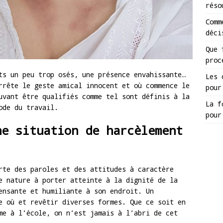
réso
Comm
déci
Que 
proc
ts un peu trop osés, une présence envahissante…
Les 
rrête le geste amical innocent et où commence le
pour
uvant être qualifiés comme tel sont définis à la
La f
ode du travail.
pour
ne situation de harcèlement
rte des paroles et des attitudes à caractère
e nature à porter atteinte à la dignité de la
ensante et humiliante à son endroit. Un
e où et revêtir diverses formes. Que ce soit en
me à l’école, on n’est jamais à l’abri de cet