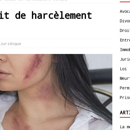
Avoc
it de harcèlement
Divo
Droi
Entr
Juridique
Immo
Juri
Loi
Meur
Perm
Pris
ART
La m