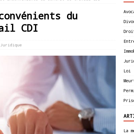
Avoc
convénients du
Divo
ail CDI
Droi
Entr
Juridique
Immo
Juri
Loi
Meur
Perm
Pris
ART
La m