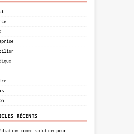
at
rce
t
eprise
bilier
dique
tre
is
on
ICLES RÉCENTS
édiation comme solution pour